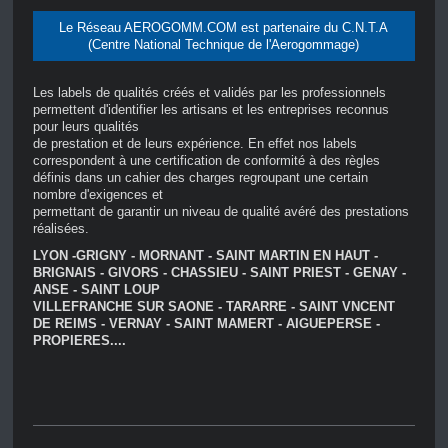
Le Réseau AEROGOMM.COM est partenaire du C.N.T.A
(Centre National Technique de l'Aerogommage)
Les labels de qualités créés et validés par les professionnels 
permettent d'identifier les artisans et les entreprises reconnus 
pour leurs qualités

de prestation et de leurs expérience. En effet nos labels 
correspondent à une certification de conformité à des règles 
définis dans un cahier des charges regroupant une certain 
nombre d'exigences et

permettant de garantir un niveau de qualité avéré des prestations 
réalisées.
LYON -GRIGNY - MORNANT - SAINT MARTIN EN HAUT -
BRIGNAIS - GIVORS - CHASSIEU - SAINT PRIEST - GENAY -
ANSE - SAINT LOUP
VILLEFRANCHE SUR SAONE - TARARRE - SAINT VNCENT
DE REIMS - VERNAY - SAINT MAMERT - AIGUEPERSE -
PROPIERES....