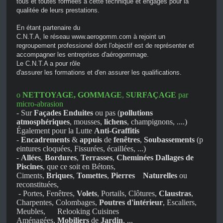
tous et toutes formées à cette technique et engagés pour la 
qualitée de leurs prestations.
En étant partenaire du

C.N.T.A, le réseau www.aerogomm.com à rejoint un 
regroupement professionel dont l'objectif est de représenter et 
accompagner les entreprises d'aérogommage.
Le C.N.T.A a pour rôle

d'assurer les formations et d'en assurer les qualifications.
o
NETTOYAGE, GOMMAGE
,
SURFAÇAGE
par
micro-abrasion
- Sur
Façades Enduites
ou pas (
pollutions
atmosphériques
, mousses,
lichens
, champignons, ....)
Également pour la Lutte
Anti-Graffitis
-
Encadrements
&
appuis
de
fenêtres
,
Soubassements
(p
eintures cloquées, Fissurées, écaillées, ...)
-
Allées
,
Bordures
,
Terrasses
,
Cheminées Dallages de
Piscines
, que ce soit en Bétons,
Ciments,
Briques
,
Tomettes
,
Pierres Naturelles
ou
reconstituées,
- Portes, Fenêtres,
Volets
, Portails, Clôtures,
Claustras
,
Charpentes, Colombages,
Poutres d'intérieur
, Escaliers,
Meubles, Relooking Cuisines
Aménagées,
Mobiliers
de
Jardin
, ...